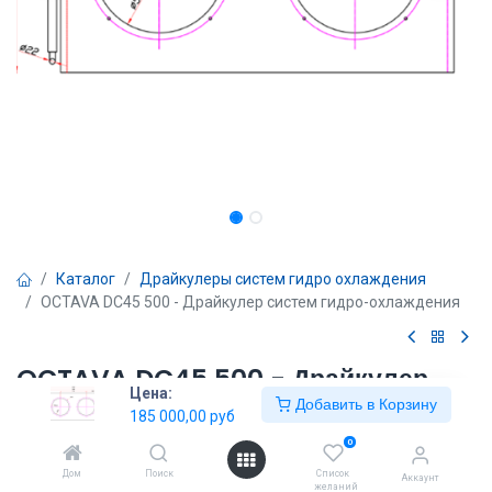
Каталог
Драйкулеры систем гидро охлаждения
OCTAVA DC45 500 - Драйкулер систем гидро-охлаждения
OCTAVA DC45 500 - Драйкулер
Цена:
систем гидро-охлаждения
Добавить в Корзину
185 000,00
руб
0
185 000,00
руб
Дом
Поиск
Список
Аккаунт
желаний