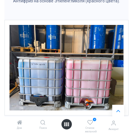
Антифриз на основе Этиленгликоля (красного цвета).
0
Дом
Поиск
Список
Аккаунт
желаний