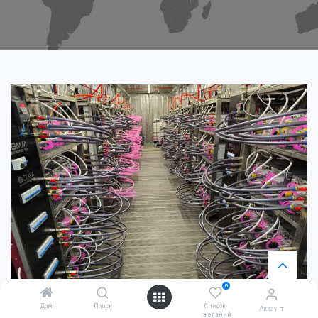
0
Дом
Поиск
Список
Аккаунт
желаний