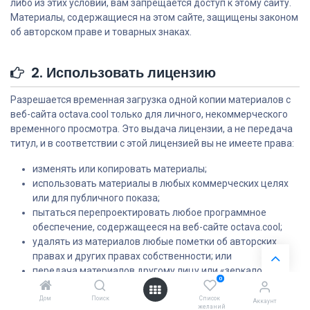
либо из этих условий, вам запрещается доступ к этому сайту.
Материалы, содержащиеся на этом сайте, защищены законом
об авторском праве и товарных знаках.
2. Использовать лицензию
Разрешается временная загрузка одной копии материалов с
веб-сайта octava.cool только для личного, некоммерческого
временного просмотра. Это выдача лицензии, а не передача
титул, и в соответствии с этой лицензией вы не имеете права:
изменять или копировать материалы;
использовать материалы в любых коммерческих целях
или для публичного показа;
пытаться перепроектировать любое программное
обеспечение, содержащееся на веб-сайте octava.cool;
удалять из материалов любые пометки об авторских
правах и других правах собственности; или
передача материалов другому лицу или «зеркало»
0
материалов на любом другом сервере.
Дом
Поиск
Список
Аккаунт
желаний