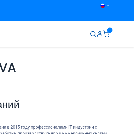
0
ты
О нас
Контакты
AVA
аний
на в 2015 году профессионалами IT индустрии с
работке, производству гидро и иммерсионных систем