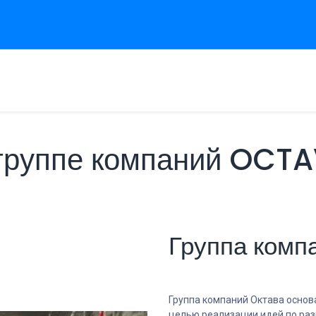
вная
Продукты
Сервисы
Техническая поддержка
Проек
группе компаний OCT
Группа комп
Группа компаний Октава основа
целью реализации идей по раз