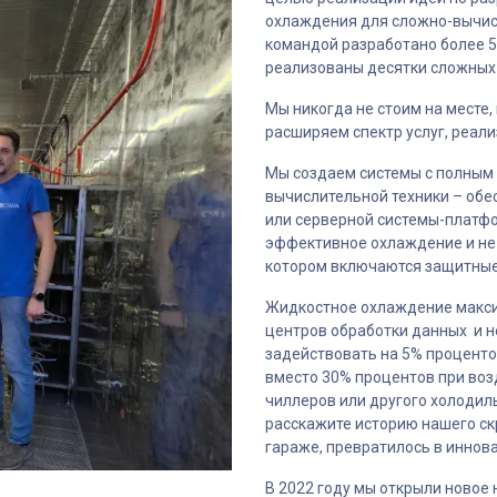
охлаждения для сложно-вычисл
командой разработано более 5
реализованы десятки сложных 
Мы никогда не стоим на месте
расширяем спектр услуг, реал
Мы создаем системы с полным
вычислительной техники – обе
или серверной системы-платфо
эффективное охлаждение и не 
котором включаются защитные
Жидкостное охлаждение макс
центров обработки данных и 
задействовать на 5% процент
вместо 30% процентов при во
чиллеров или другого холодил
расскажите историю нашего скр
гараже, превратилось в иннов
В 2022 году мы открыли новое