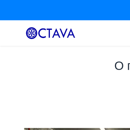
Гла
О 