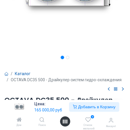
Каталог
OCTAVA DC35 500 - Драйкулер систем гидро-охлаждения
OCTAVA DC35 500 - Драйкулер
Цена:
систем гидро-охлаждения
Добавить в Корзину
165 000,00
руб
0
165 000,00
руб
Дом
Поиск
Список
Аккаунт
желаний