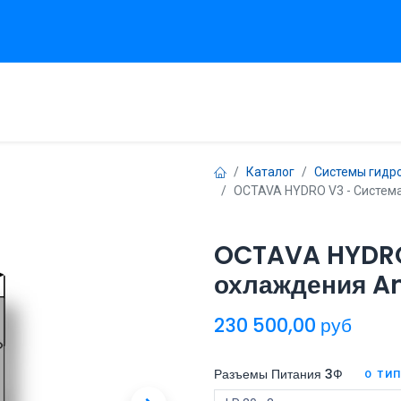
вная
Продукты
Сервисы
Техническая поддержка
Проек
Каталог
Системы гидр
OCTAVA HYDRO V3 - Система
OCTAVA HYDRO
охлаждения A
230 500,00
руб
Разъемы Питания 3Ф
О ТИ