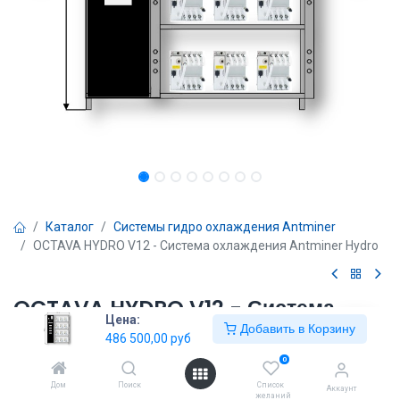
Каталог
Системы гидро охлаждения Antminer
OCTAVA HYDRO V12 - Система охлаждения Antminer Hydro
OCTAVA HYDRO V12 - Система
Цена:
охлаждения Antminer Hydro
Добавить в Корзину
486 500,00
руб
0
486 500,00
руб
Дом
Поиск
Список
Аккаунт
желаний