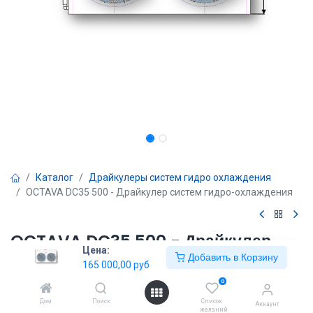
Каталог
Драйкулеры систем гидро охлаждения
OCTAVA DC35 500 - Драйкулер систем гидро-охлаждения
OCTAVA DC35 500 - Драйкулер
Цена:
систем гидро-охлаждения
Добавить в Корзину
165 000,00
руб
0
165 000,00
руб
Дом
Поиск
Список
Аккаунт
желаний