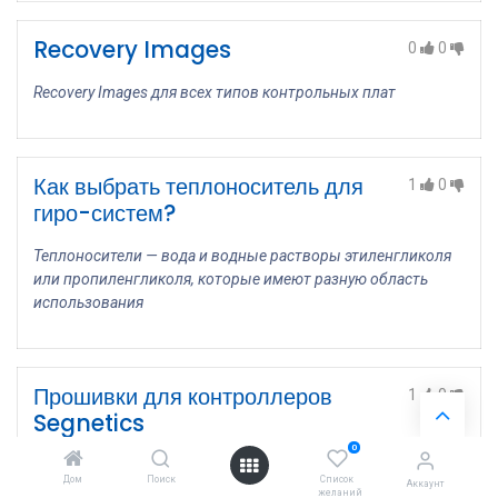
Recovery Images
0
0
Recovery Images для всех типов контрольных плат
Как выбрать теплоноситель для
1
0
гиро-систем?
Теплоносители — вода и водные растворы этиленгликоля
или пропиленгликоля, которые имеют разную область
использования
Прошивки для контроллеров
1
0
Segnetics
0
Прошивки контроллеров Segnetics
Дом
Поиск
Список
Аккаунт
желаний