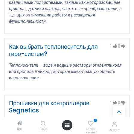
различными подсистемами, такими как моторизованные
приводы, датчики расхода, частотные преобразователи, и
т.д., для оптимизации работы и расширения
функциональности.
Как выбрать теплоноситель для
1
0
гиро-систем?
Теплоносители — вода и водные растворы этиленгликоля
или пропиленгликоля, которые имеют разную область
использования
Прошивки для контроллеров
1
0
Segnetics
0
Прошивки контроллеров Segnetics
Дом
Поиск
Список
Аккаунт
желаний