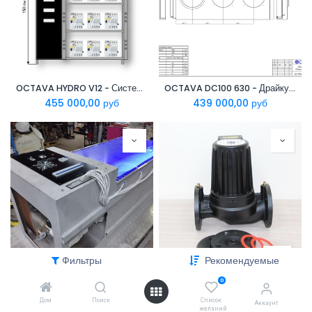
OCTAVA HYDRO V12 - Система охлаждения Antminer Hydro
OCTAVA DC100 630 - Драйкулер систем гидро-охлаждения
455 000,00
руб
439 000,00
руб
Фильтры
Рекомендуемые
OCTAVA C12 Система иммерсионного охлаждения
OCTAVA GRS 40-10 Насос для иммерсионных систем
0
395 000,00
руб
35 000,00
руб
Дом
Поиск
Список
Аккаунт
желаний