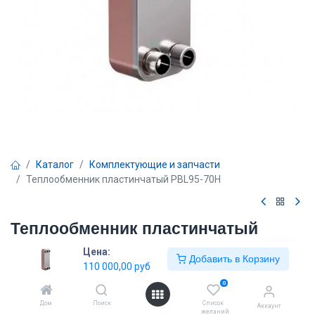
Каталог
Комплектующие и запчасти
Теплообменник пластинчатый PBL95-70H
Теплообменник пластинчатый
PBL95-70H
Цена:
Добавить в Корзину
110 000,00
руб
110 000,00
руб
0
Дом
Поиск
Список
Аккаунт
желаний