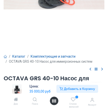
Каталог
Комплектующие и запчасти
OCTAVA GRS 40-10 Насос для иммерсионных систем
OCTAVA GRS 40-10 Насос для
иммерсионных систем
Цена:
Добавить в Корзину
35 000,00
руб
35 000,00
руб
0
Дом
Поиск
Список
Аккаунт
желаний