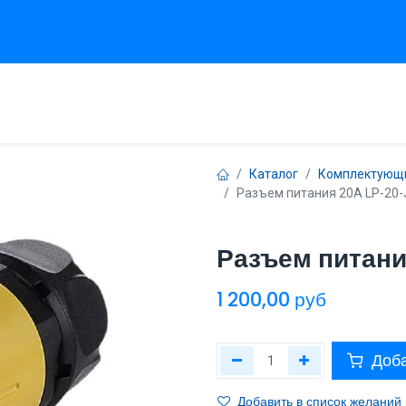
вная
Продукты
Сервисы
Техническая поддержка
Проек
Каталог
Комплектующи
Разъем питания 20A LP-20-
Разъем питани
1 200,00
руб
Доба
Добавить в список желаний