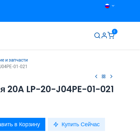
0
ты
О нас
Контакты
е и запчасти
J04PE-01-021
я 20A LP-20-J04PE-01-021
вить в Корзину
Купить Сейчас