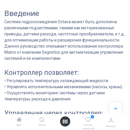
Введение
Система гидроохлаждения Octava может быть дополнена
различными подсистемами, такими как моторизованные
приводы, датчики расхода, частотные преобразователи, и т.д.,
для оптимизации работы и расширения функциональности.
Данное руководство описывает использование контроллера
Matrix от компании Segnetics для автоматизации управления
системой и её компонентами.
Контроллер позволяет:
• Регулировать температуру охлаждающей жидкости.
• Управлять исполнительными механизмами (насосы, краны).
• Осуществлять мониторинг системы через датчики
температуры, расхода и давления.
Управление через контроллер:
0
Контроллер оснащён кнопками:
Дом
Поиск
Список
Аккаунт
• «▲» и «▼» — перемещение по меню.
желаний