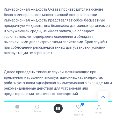
Иммерсионная жидкость Октава производится на основе
белого минерального масла высокой степени очистки.
Иммерсионная жидкость представляет собой бесцветную
прозрачную жидкость, она безопасна для живых организмов
и окружающей среды, не имеет запаха, не обладает
горючестью, не подвержена окислению и обладает
высочайшими диэлектрическими свойствами. Срок службы
при соблюдении рекомендованных для установки условий
эксплуатации не ограничен.
Далее приведены типовые случаи, возникающие при
временном нарушении эксплуатационных характеристик
работы установки однофазного иммерсионного охлаждения и
рекомендованные действия для устранения или
предотвращения негативных последствий.
0
Неисправность/нарушение
Действия
эксплуатационных
Дом
Поиск
Список
Аккаунт
желаний