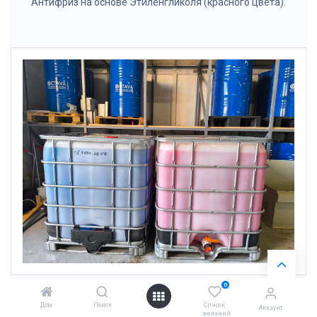
Антифриз на основе Этиленгликоля (красного цвета).
0
Дом
Поиск
Список
Аккаунт
желаний