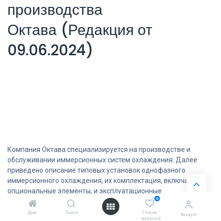
производства
Октава (Редакция от
09.06.2024)
Компания Октава специализируется на производстве и
обслуживании иммерсионных систем охлаждения. Далее
приведено описание типовых установок однофазного
иммерсионного охлаждения, их комплектация, включая
опциональные элементы, и эксплуатационные
0
характеристики.
Дом
Поиск
Список
Аккаунт
Установки отличаются, в основном, по количеству и классу
желаний