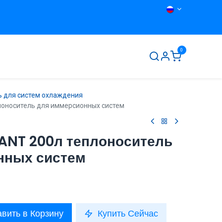
0
ты
О нас
Контакты
ь для систем охлаждения
оноситель для иммерсионных систем
NT 200л теплоноситель
нных систем
вить в Корзину
Купить Сейчас