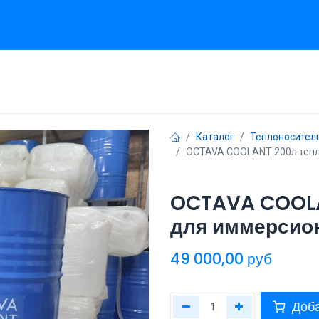
вная
Продукты
Сервисы
Техническая поддержка
Проек
Каталог
Теплоносител
OCTAVA COOLANT 200л тепл
OCTAVA COOLA
для иммерсио
49 000,00
руб
Доба