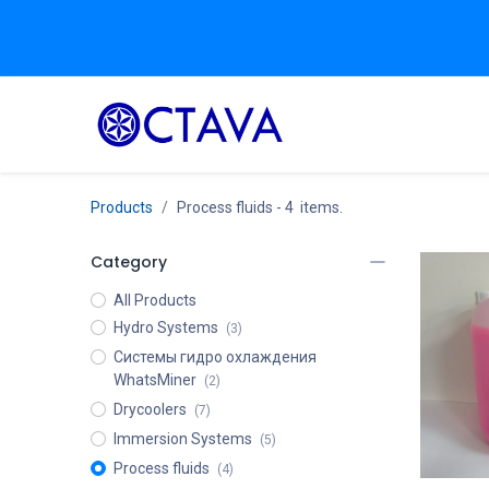
H
Products
Process fluids
- 4 items.
Category
All Products
Hydro Systems
(3)
Системы гидро охлаждения
WhatsMiner
(2)
Drycoolers
(7)
Immersion Systems
(5)
Process fluids
(4)