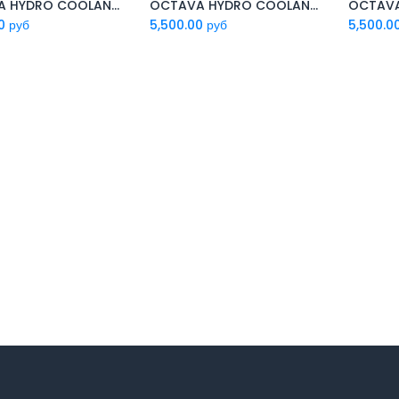
OCTAVA HYDRO COOLANT -45C 20л. Антифриз на Этиленгликоле для гидросистем (копия)
OCTAVA HYDRO COOLANT -45C 20л. Антифриз на Пропиленгликоле
Add to Cart
Add to Cart
0
руб
5,500.00
руб
5,500.0