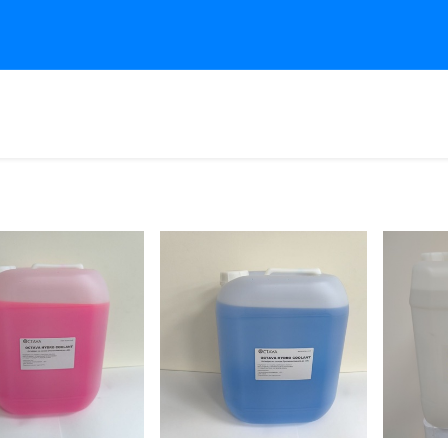
ome
Shop
Services
Support Portal
Projects
Abo