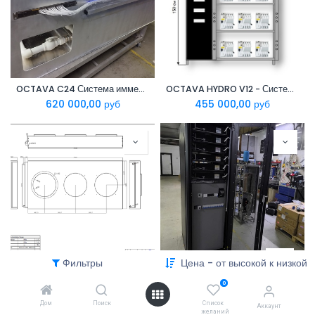
OCTAVA C24 Система иммерсионного охлаждения
OCTAVA HYDRO V12 - Система охлаждения Antminer Hydro
620 000,00
руб
455 000,00
руб
Фильтры
Цена - от высокой к низкой
OCTAVA DC100 630 - Драйкулер систем гидро-охлаждения
OCTAVA HYDRO U6 - Система охлаждения Whatsminer M63-70
0
439 000,00
руб
420 000,00
руб
Дом
Поиск
Список
Аккаунт
желаний