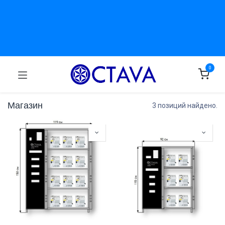
0
Магазин
3 позиций найдено.