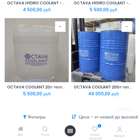
OCTAVA HYDRO COOLANT -45C 20л. Антифриз на Этиленгликоле для гидросистем
OCTAVA HYDRO COOLANT -45C 20л. Антифриз на Пропиленгликоле для гидросистем
4 500,00
руб
5 500,00
руб
OCTAVA COOLANT 20л теплоноситель для иммерсионных систем
OCTAVA COOLANT 200л теплоноситель для иммерсионных систем
5 500,00
руб
49 000,00
руб
Фильтры
Цена - от низкой до высокой
0
Дом
Поиск
Список
Аккаунт
желаний